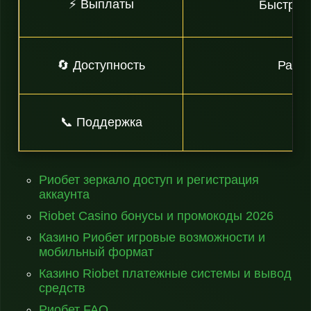
⚡ Выплаты
Быстрые
🔄 Доступность
Рабоч
📞 Поддержка
Риобет зеркало доступ и регистрация
аккаунта
Riobet Casino бонусы и промокоды 2026
Казино Риобет игровые возможности и
мобильный формат
Казино Riobet платежные системы и вывод
средств
Риобет FAQ