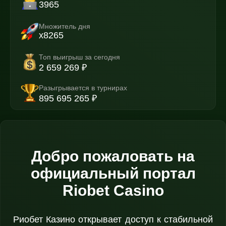
3965
Множитель дня
x8265
Топ выигрыш за сегодня
2 659 269 ₽
Разыгрывается в турнирах
895 695 265 ₽
Добро пожаловать на
официальный портал
Riobet Casino
Риобет Казино открывает доступ к стабильной