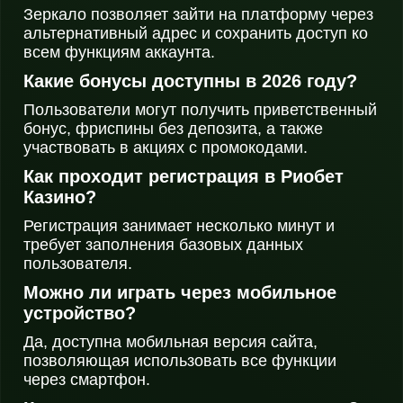
Зеркало позволяет зайти на платформу через
альтернативный адрес и сохранить доступ ко
всем функциям аккаунта.
Какие бонусы доступны в 2026 году?
Пользователи могут получить приветственный
бонус, фриспины без депозита, а также
участвовать в акциях с промокодами.
Как проходит регистрация в Риобет
Казино?
Регистрация занимает несколько минут и
требует заполнения базовых данных
пользователя.
Можно ли играть через мобильное
устройство?
Да, доступна мобильная версия сайта,
позволяющая использовать все функции
через смартфон.