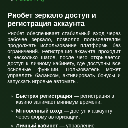
Риобет зеркало доступ и
регистрация аккаунта
Риобет обеспечивает стабильный вход через
рабочее зеркало, позволяя пользователям
продолжать использование платформы без
ограничений. Регистрация аккаунта проходит
в несколько шагов, после чего открывается
доступ к личному кабинету, где доступны все
основные функции. Пользователь может
управлять балансом, активировать бонусы и
запускать игровые автоматы.
Быстрая регистрация
— регистрация в
казино занимает минимум времени.
Мгновенный вход
— доступ к аккаунту
через форму авторизации.
Личный кабинет
— управление