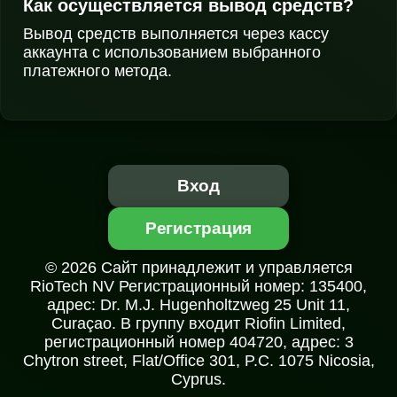
Как осуществляется вывод средств?
Вывод средств выполняется через кассу
аккаунта с использованием выбранного
платежного метода.
Вход
Регистрация
© 2026 Сайт принадлежит и управляется
RioTech NV Регистрационный номер: 135400,
адрес: Dr. M.J. Hugenholtzweg 25 Unit 11,
Curaçao. В группу входит Riofin Limited,
регистрационный номер 404720, адрес: 3
Chytron street, Flat/Office 301, P.C. 1075 Nicosia,
Cyprus.