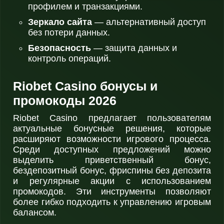
профилем и транзакциями.
Зеркало сайта
— альтернативный доступ
без потери данных.
Безопасность
— защита данных и
контроль операций.
Riobet Casino бонусы и
промокоды 2026
Riobet Casino предлагает пользователям
актуальные бонусные решения, которые
расширяют возможности игрового процесса.
Среди доступных предложений можно
выделить приветственный бонус,
бездепозитный бонус, фриспины без депозита
и регулярные акции с использованием
промокодов. Эти инструменты позволяют
более гибко подходить к управлению игровым
балансом.